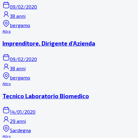
09/02/2020
38 anni
bergamo
Altro
Imprenditore, Dirigente d'Azienda
09/02/2020
38 anni
bergamo
Altro
Tecnico Laboratorio Biomedico
14/01/2020
29 anni
Sardegna
Altro