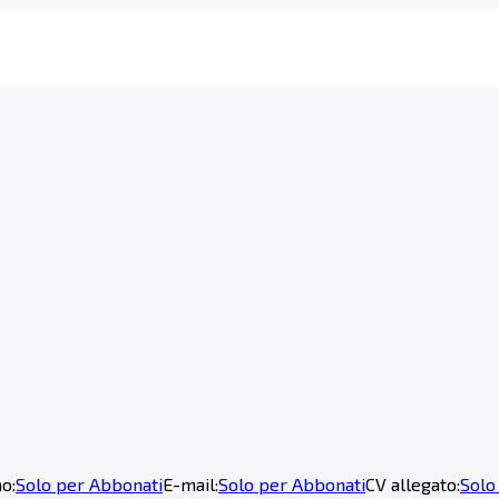
o:
Solo per Abbonati
E-mail:
Solo per Abbonati
CV allegato:
Solo