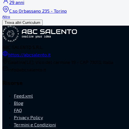
29 anni
C.so Orbassano 235 - Torino
Altro
Trova altri Curriculum
ABC SALENTO S.R.L.
https://abcsalento.it
Galatina(LE), Vico del carmine 19 - CAP 73013, Italia
info@abcsalento.it
Risorse
Feed.xml
Blog
FAQ
Privacy Policy
Termini e Condizioni