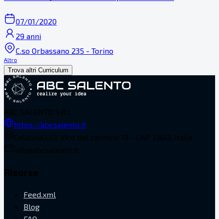
07/01/2020
29 anni
C.so Orbassano 235 - Torino
Altro
Trova altri Curriculum
ABC SALENTO S.R.L.
https://abcsalento.it
Galatina(LE), Vico del carmine 19 - CAP 73013, Italia
info@abcsalento.it
Risorse
Feed.xml
Blog
FAQ