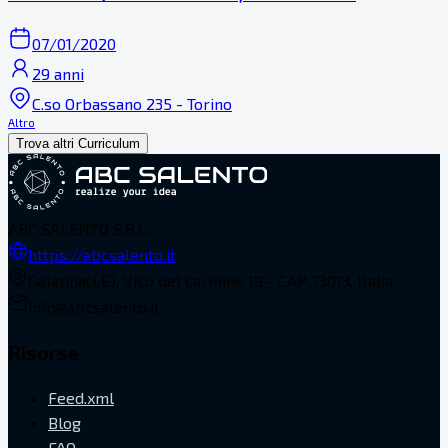
07/01/2020
29 anni
C.so Orbassano 235 - Torino
Altro
Trova altri Curriculum
ABC SALENTO S.R.L.
https://abcsalento.it
Galatina(LE), Vico del carmine 19 - CAP 73013, Italia
info@abcsalento.it
Risorse
Feed.xml
Blog
FAQ