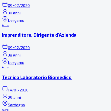
09/02/2020
38 anni
bergamo
Altro
Imprenditore, Dirigente d'Azienda
09/02/2020
38 anni
bergamo
Altro
Tecnico Laboratorio Biomedico
14/01/2020
29 anni
Sardegna
Altro