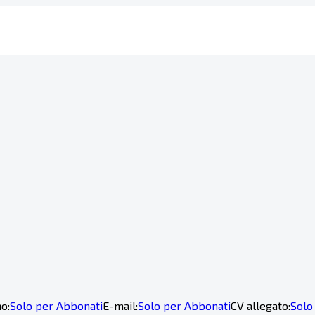
o:
Solo per Abbonati
E-mail:
Solo per Abbonati
CV allegato:
Solo