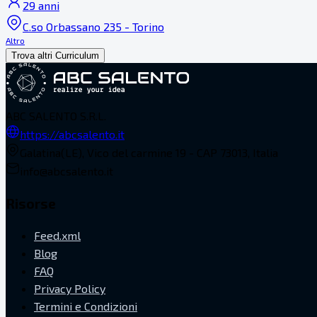
29 anni
C.so Orbassano 235 - Torino
Altro
Trova altri Curriculum
ABC SALENTO S.R.L.
https://abcsalento.it
Galatina(LE), Vico del carmine 19 - CAP 73013, Italia
info@abcsalento.it
Risorse
Feed.xml
Blog
FAQ
Privacy Policy
Termini e Condizioni