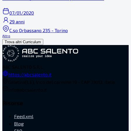
07/01/2020
29 anni
C.so Orbassano 235 - Torino
Altro
Trova altri Curriculum
ABC SALENTO S.R.L.
https://abcsalento.it
Galatina(LE), Vico del carmine 19 - CAP 73013, Italia
info@abcsalento.it
Risorse
Feed.xml
Blog
FAQ