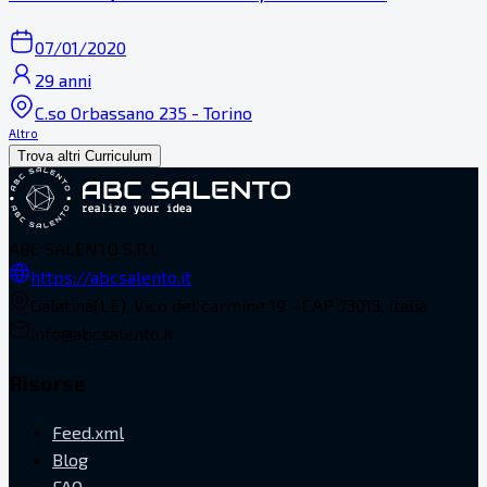
07/01/2020
29 anni
C.so Orbassano 235 - Torino
Altro
Trova altri Curriculum
ABC SALENTO S.R.L.
https://abcsalento.it
Galatina(LE), Vico del carmine 19 - CAP 73013, Italia
info@abcsalento.it
Risorse
Feed.xml
Blog
FAQ