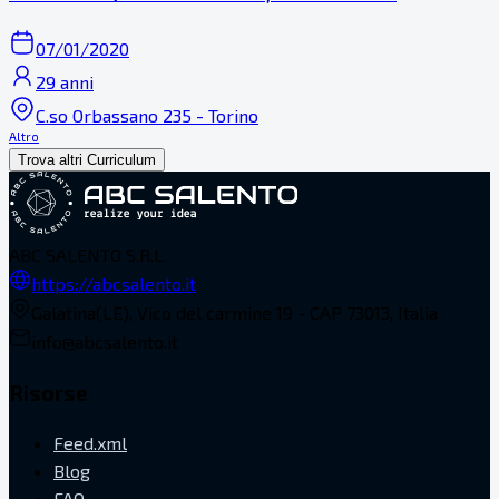
07/01/2020
29 anni
C.so Orbassano 235 - Torino
Altro
Trova altri Curriculum
ABC SALENTO S.R.L.
https://abcsalento.it
Galatina(LE), Vico del carmine 19 - CAP 73013, Italia
info@abcsalento.it
Risorse
Feed.xml
Blog
FAQ