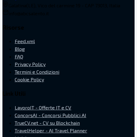
Galatina(LE), Vico del carmine 19 - CAP 73013, Italia
info@abcsalento.it
Risorse
Feed.xml
Blog
FAQ
Privacy Policy
Termini e Condizioni
Cookie Policy
Link Utili
LavoroIT - Offerte IT e CV
ConcorsAI - Concorsi Pubblici AI
TrueCV.net - CV su Blockchain
TravelHelper - AI Travel Planner