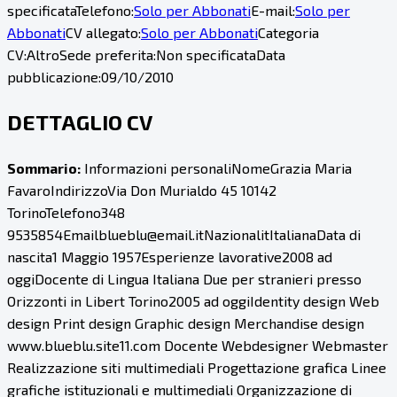
specificata
Telefono:
Solo per Abbonati
E-mail:
Solo per
Abbonati
CV allegato:
Solo per Abbonati
Categoria
CV:
Altro
Sede preferita:
Non specificata
Data
pubblicazione:
09/10/2010
DETTAGLIO CV
Sommario:
Informazioni personaliNomeGrazia Maria
FavaroIndirizzoVia Don Murialdo 45 10142
TorinoTelefono348
9535854Emailblueblu@email.itNazionalitItalianaData di
nascita1 Maggio 1957Esperienze lavorative2008 ad
oggiDocente di Lingua Italiana Due per stranieri presso
Orizzonti in Libert Torino2005 ad oggiIdentity design Web
design Print design Graphic design Merchandise design
www.blueblu.site11.com Docente Webdesigner Webmaster
Realizzazione siti multimediali Progettazione grafica Linee
grafiche istituzionali e multimediali Organizzazione di