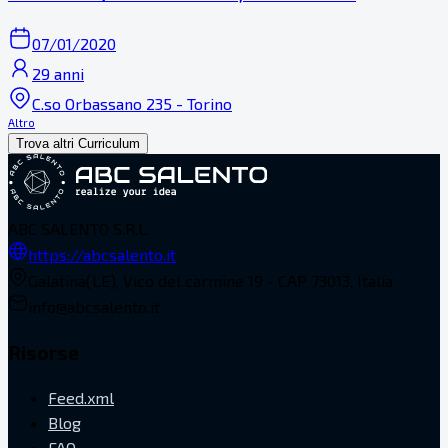
07/01/2020
29 anni
C.so Orbassano 235 - Torino
Altro
Trova altri Curriculum
ABC SALENTO S.R.L.
https://abcsalento.it
Galatina(LE), Vico del carmine 19 - CAP 73013, Italia
info@abcsalento.it
Risorse
Feed.xml
Blog
FAQ