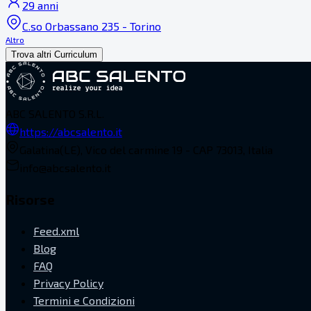
29 anni
C.so Orbassano 235 - Torino
Altro
Trova altri Curriculum
ABC SALENTO S.R.L.
https://abcsalento.it
Galatina(LE), Vico del carmine 19 - CAP 73013, Italia
info@abcsalento.it
Risorse
Feed.xml
Blog
FAQ
Privacy Policy
Termini e Condizioni