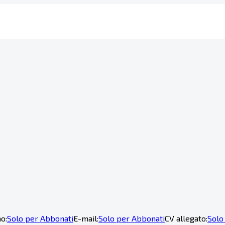
o:
Solo per Abbonati
E-mail:
Solo per Abbonati
CV allegato:
Solo