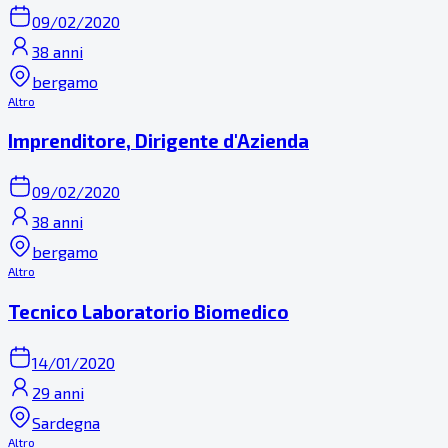
09/02/2020
38 anni
bergamo
Altro
Imprenditore, Dirigente d'Azienda
09/02/2020
38 anni
bergamo
Altro
Tecnico Laboratorio Biomedico
14/01/2020
29 anni
Sardegna
Altro