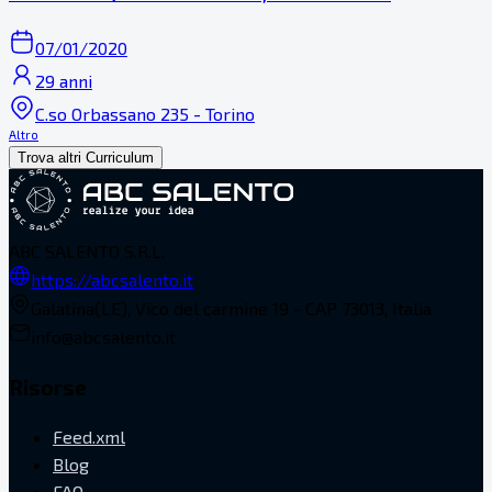
07/01/2020
29 anni
C.so Orbassano 235 - Torino
Altro
Trova altri Curriculum
ABC SALENTO S.R.L.
https://abcsalento.it
Galatina(LE), Vico del carmine 19 - CAP 73013, Italia
info@abcsalento.it
Risorse
Feed.xml
Blog
FAQ