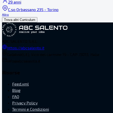
29 anni
C.so Orbassano 235 - Torino
Altro
Trova altri Curriculum
ABC SALENTO S.R.L.
https://abcsalento.it
Galatina(LE), Vico del carmine 19 - CAP 73013, Italia
info@abcsalento.it
Risorse
Feed.xml
Blog
FAQ
Privacy Policy
Termini e Condizioni