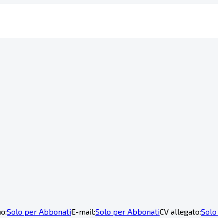
o:
Solo per Abbonati
E-mail:
Solo per Abbonati
CV allegato:
Solo