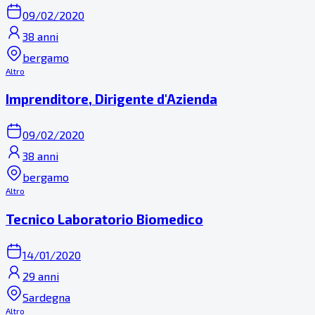
09/02/2020
38 anni
bergamo
Altro
Imprenditore, Dirigente d'Azienda
09/02/2020
38 anni
bergamo
Altro
Tecnico Laboratorio Biomedico
14/01/2020
29 anni
Sardegna
Altro