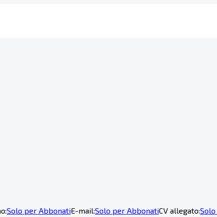
o:
Solo per Abbonati
E-mail:
Solo per Abbonati
CV allegato:
Solo