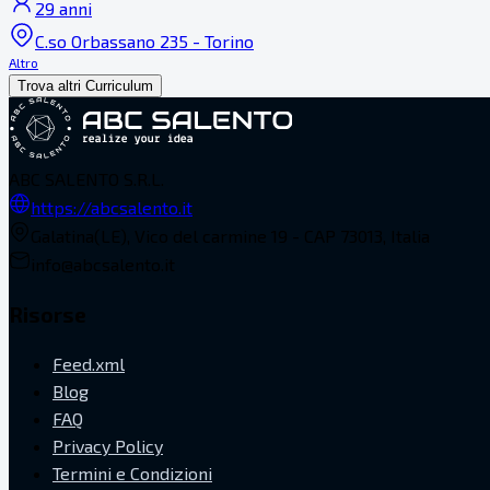
29 anni
C.so Orbassano 235 - Torino
Altro
Trova altri Curriculum
ABC SALENTO S.R.L.
https://abcsalento.it
Galatina(LE), Vico del carmine 19 - CAP 73013, Italia
info@abcsalento.it
Risorse
Feed.xml
Blog
FAQ
Privacy Policy
Termini e Condizioni