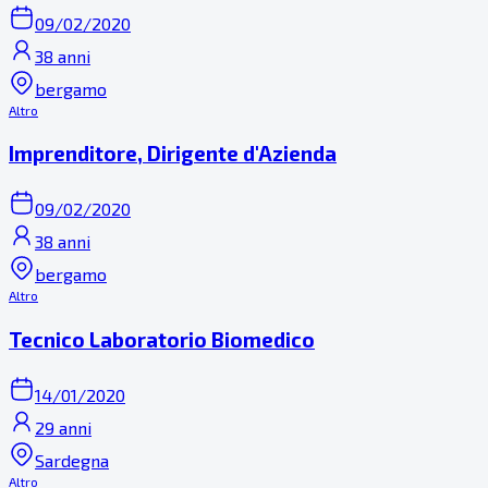
09/02/2020
38 anni
bergamo
Altro
Imprenditore, Dirigente d'Azienda
09/02/2020
38 anni
bergamo
Altro
Tecnico Laboratorio Biomedico
14/01/2020
29 anni
Sardegna
Altro