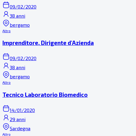
09/02/2020
38 anni
bergamo
Altro
Imprenditore, Dirigente d'Azienda
09/02/2020
38 anni
bergamo
Altro
Tecnico Laboratorio Biomedico
14/01/2020
29 anni
Sardegna
Altro