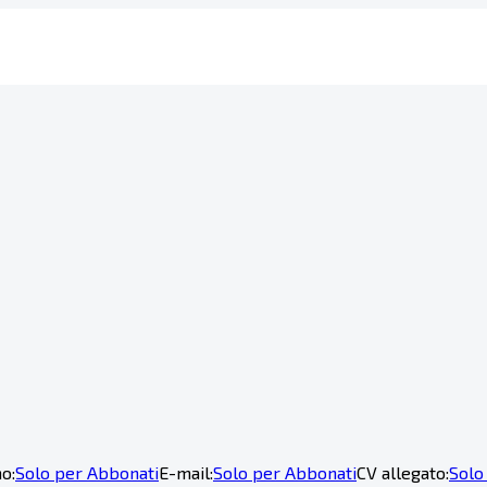
o:
Solo per Abbonati
E-mail:
Solo per Abbonati
CV allegato:
Solo