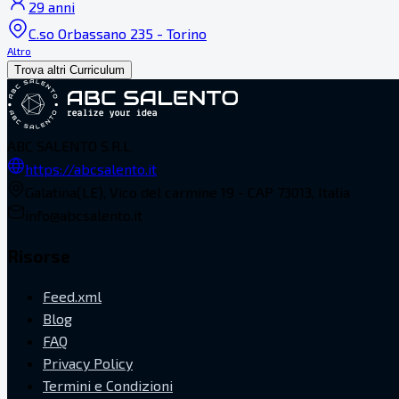
29 anni
C.so Orbassano 235 - Torino
Altro
Trova altri Curriculum
ABC SALENTO S.R.L.
https://abcsalento.it
Galatina(LE), Vico del carmine 19 - CAP 73013, Italia
info@abcsalento.it
Risorse
Feed.xml
Blog
FAQ
Privacy Policy
Termini e Condizioni