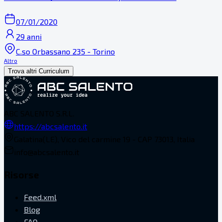
07/01/2020
29 anni
C.so Orbassano 235 - Torino
Altro
Trova altri Curriculum
ABC SALENTO S.R.L.
https://abcsalento.it
Galatina(LE), Vico del carmine 19 - CAP 73013, Italia
info@abcsalento.it
Risorse
Feed.xml
Blog
FAQ