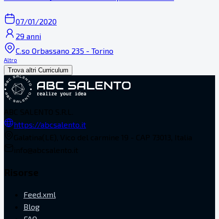
07/01/2020
29 anni
C.so Orbassano 235 - Torino
Altro
Trova altri Curriculum
ABC SALENTO S.R.L.
https://abcsalento.it
Galatina(LE), Vico del carmine 19 - CAP 73013, Italia
info@abcsalento.it
Risorse
Feed.xml
Blog
FAQ