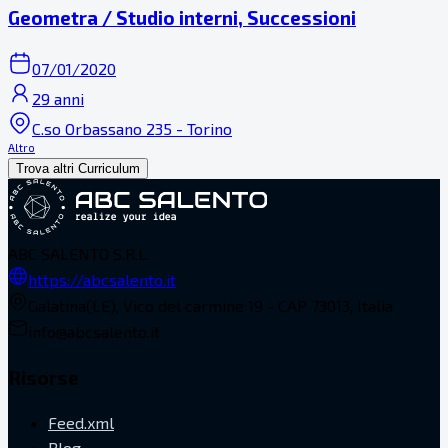
Geometra / Studio interni, Successioni
07/01/2020
29 anni
C.so Orbassano 235 - Torino
Altro
Trova altri Curriculum
ABC SALENTO S.R.L.
https://abcsalento.it
Galatina(LE), Vico del carmine 19 - CAP 73013, Italia
info@abcsalento.it
Risorse
Feed.xml
Blog