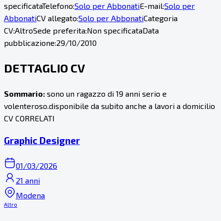
specificata
Telefono:
Solo per Abbonati
E-mail:
Solo per
Abbonati
CV allegato:
Solo per Abbonati
Categoria
CV:
Altro
Sede preferita:
Non specificata
Data
pubblicazione:
29/10/2010
DETTAGLIO CV
Sommario:
sono un ragazzo di 19 anni serio e
volenteroso.disponibile da subito anche a lavori a domicilio
CV CORRELATI
Graphic Designer
01/03/2026
21 anni
Modena
Altro