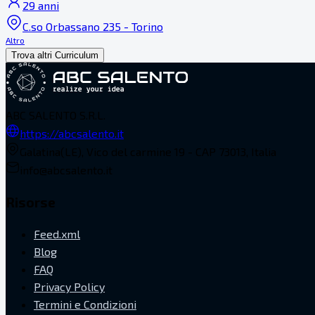
29 anni
C.so Orbassano 235 - Torino
Altro
Trova altri Curriculum
ABC SALENTO S.R.L.
https://abcsalento.it
Galatina(LE), Vico del carmine 19 - CAP 73013, Italia
info@abcsalento.it
Risorse
Feed.xml
Blog
FAQ
Privacy Policy
Termini e Condizioni