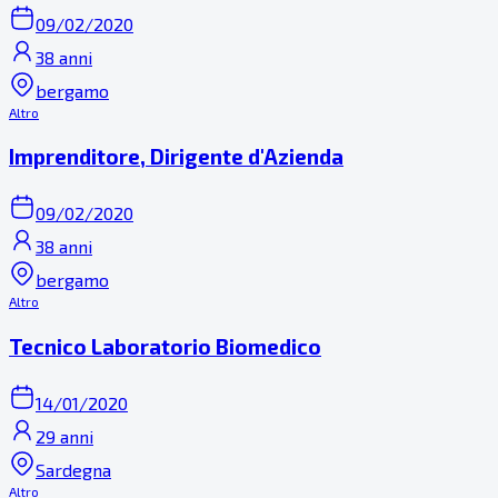
09/02/2020
38 anni
bergamo
Altro
Imprenditore, Dirigente d'Azienda
09/02/2020
38 anni
bergamo
Altro
Tecnico Laboratorio Biomedico
14/01/2020
29 anni
Sardegna
Altro