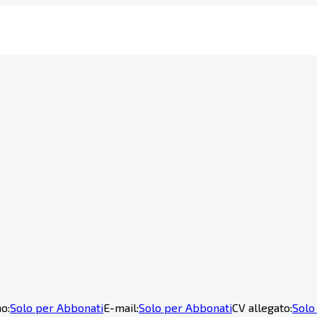
o:
Solo per Abbonati
E-mail:
Solo per Abbonati
CV allegato:
Solo