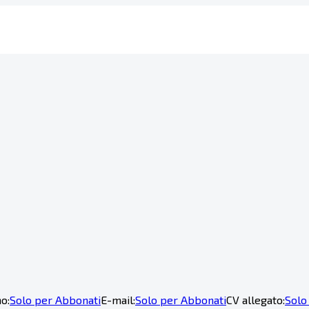
o:
Solo per Abbonati
E-mail:
Solo per Abbonati
CV allegato:
Solo