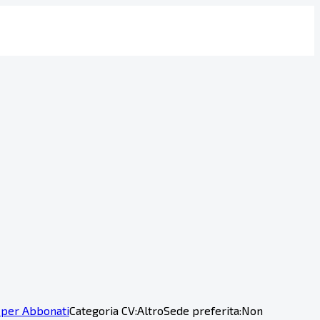
 per Abbonati
Categoria CV:
Altro
Sede preferita:
Non