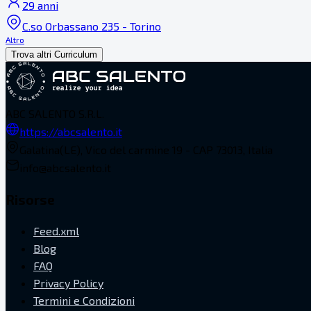
29 anni
C.so Orbassano 235 - Torino
Altro
Trova altri Curriculum
ABC SALENTO S.R.L.
https://abcsalento.it
Galatina(LE), Vico del carmine 19 - CAP 73013, Italia
info@abcsalento.it
Risorse
Feed.xml
Blog
FAQ
Privacy Policy
Termini e Condizioni