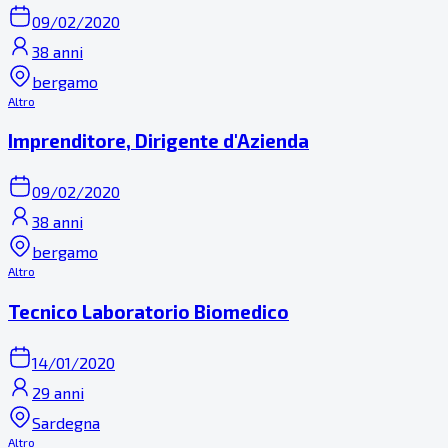
09/02/2020
38 anni
bergamo
Altro
Imprenditore, Dirigente d'Azienda
09/02/2020
38 anni
bergamo
Altro
Tecnico Laboratorio Biomedico
14/01/2020
29 anni
Sardegna
Altro