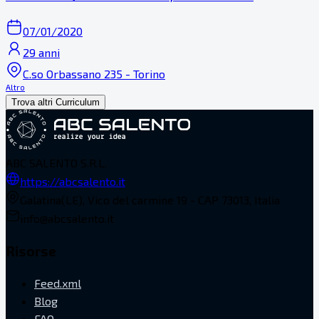
07/01/2020
29 anni
C.so Orbassano 235 - Torino
Altro
Trova altri Curriculum
ABC SALENTO S.R.L.
https://abcsalento.it
Galatina(LE), Vico del carmine 19 - CAP 73013, Italia
info@abcsalento.it
Risorse
Feed.xml
Blog
FAQ