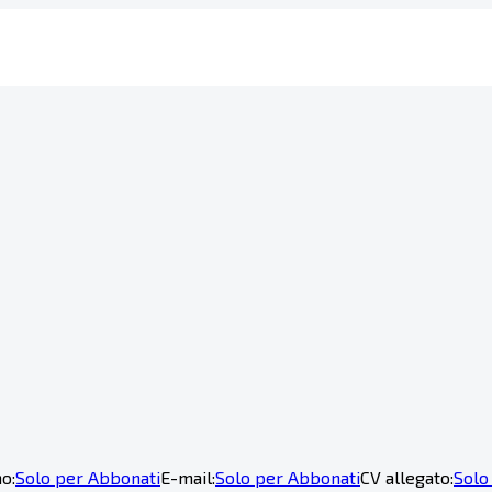
o:
Solo per Abbonati
E-mail:
Solo per Abbonati
CV allegato:
Solo