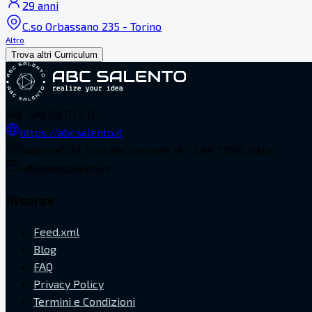
29 anni
C.so Orbassano 235 - Torino
Altro
Trova altri Curriculum
ABC SALENTO S.R.L.
https://abcsalento.it
Galatina(LE), Vico del carmine 19 - CAP 73013, Italia
info@abcsalento.it
Risorse
Feed.xml
Blog
FAQ
Privacy Policy
Termini e Condizioni