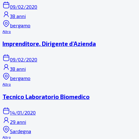
09/02/2020
38 anni
bergamo
Altro
Imprenditore, Dirigente d'Azienda
09/02/2020
38 anni
bergamo
Altro
Tecnico Laboratorio Biomedico
14/01/2020
29 anni
Sardegna
Altro