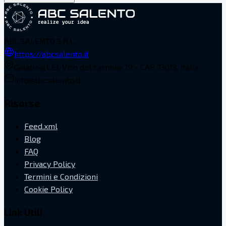
ABC SALENTO S.R.L.
https://abcsalento.it
Galatina(LE), Vico del carmine 19 - CAP 73013, Italia
info@abcsalento.it
Risorse
Feed.xml
Blog
FAQ
Privacy Policy
Termini e Condizioni
Cookie Policy
Link Utili