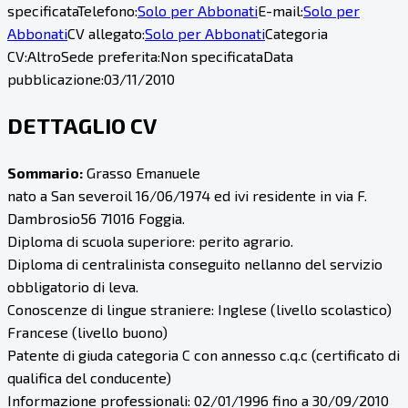
specificata
Telefono:
Solo per Abbonati
E-mail:
Solo per
Abbonati
CV allegato:
Solo per Abbonati
Categoria
CV:
Altro
Sede preferita:
Non specificata
Data
pubblicazione:
03/11/2010
DETTAGLIO CV
Sommario:
Grasso Emanuele
nato a San severoil 16/06/1974 ed ivi residente in via F.
Dambrosio56 71016 Foggia.
Diploma di scuola superiore: perito agrario.
Diploma di centralinista conseguito nellanno del servizio
obbligatorio di leva.
Conoscenze di lingue straniere: Inglese (livello scolastico)
Francese (livello buono)
Patente di giuda categoria C con annesso c.q.c (certificato di
qualifica del conducente)
Informazione professionali: 02/01/1996 fino a 30/09/2010