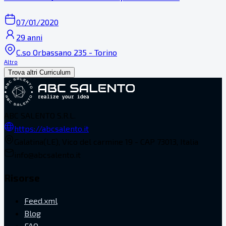
07/01/2020
29 anni
C.so Orbassano 235 - Torino
Altro
Trova altri Curriculum
ABC SALENTO S.R.L.
https://abcsalento.it
Galatina(LE), Vico del carmine 19 - CAP 73013, Italia
info@abcsalento.it
Risorse
Feed.xml
Blog
FAQ