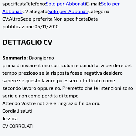
specificata
Telefono:
Solo per Abbonati
E-mail:
Solo per
Abbonati
CV allegato:
Solo per Abbonati
Categoria
CV:
Altro
Sede preferita:
Non specificata
Data
pubblicazione:
05/11/2010
DETTAGLIO CV
Sommario:
Buongiorno
prima di inviare il mio curriculum e quindi farvi perdere del
tempo prezioso se la risposta fosse negativa desidero
sapere se questo lavoro pu essere effettuato come
secondo lavoro oppure no. Premetto che le intenzioni sono
serie e non come perdita di tempo.
Attendo Vostre notizie e ringrazio fin da ora.
Cordiali saluti
Jessica
CV CORRELATI