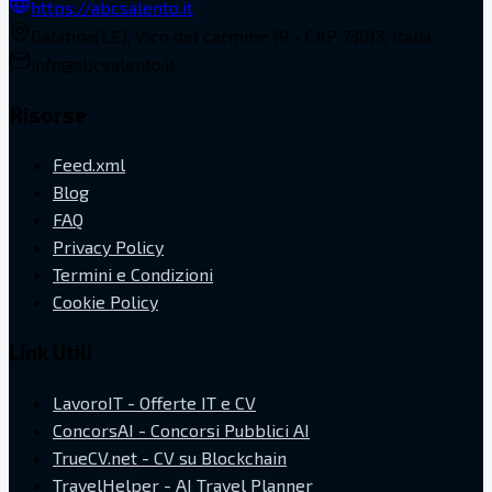
https://abcsalento.it
Galatina(LE), Vico del carmine 19 - CAP 73013, Italia
info@abcsalento.it
Risorse
Feed.xml
Blog
FAQ
Privacy Policy
Termini e Condizioni
Cookie Policy
Link Utili
LavoroIT - Offerte IT e CV
ConcorsAI - Concorsi Pubblici AI
TrueCV.net - CV su Blockchain
TravelHelper - AI Travel Planner