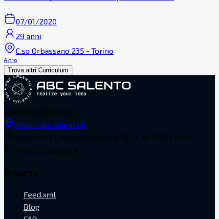
07/01/2020
29 anni
C.so Orbassano 235 - Torino
Altro
Trova altri Curriculum
ABC SALENTO S.R.L.
https://abcsalento.it
Galatina(LE), Vico del carmine 19 - CAP 73013, Italia
info@abcsalento.it
Risorse
Feed.xml
Blog
FAQ