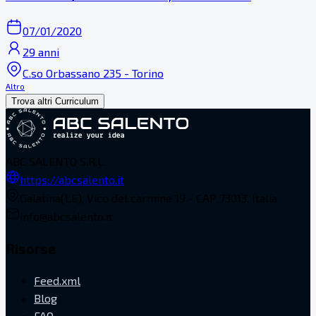
07/01/2020
29 anni
C.so Orbassano 235 - Torino
Altro
Trova altri Curriculum
ABC SALENTO S.R.L.
https://abcsalento.it
Galatina(LE), Vico del carmine 19 - CAP 73013, Italia
info@abcsalento.it
Risorse
Feed.xml
Blog
FAQ