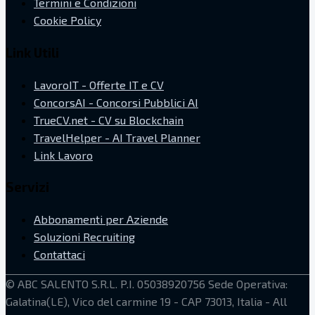
Termini e Condizioni
Cookie Policy
Link Utili
LavoroIT - Offerte IT e CV
ConcorsAI - Concorsi Pubblici AI
TrueCV.net - CV su Blockchain
TravelHelper - AI Travel Planner
Link Lavoro
Servizi
Abbonamenti per Aziende
Soluzioni Recruiting
Contattaci
©
ABC SALENTO S.R.L.
P.I. 05038920756
Sede Operativa:
Galatina(LE), Vico del carmine 19 - CAP 73013, Italia
- All