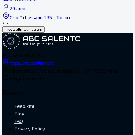
29 anni
C.so Orbassano 235 - Torino
Altro
Trova altri Curriculum
ABC SALENTO S.R.L.
https://abcsalento.it
Galatina(LE), Vico del carmine 19 - CAP 73013, Italia
info@abcsalento.it
Risorse
Feed.xml
Blog
FAQ
Privacy Policy