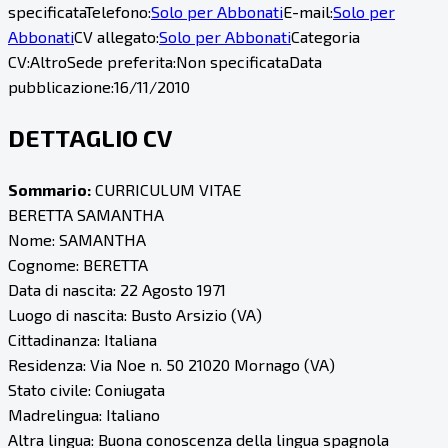
specificata
Telefono:
Solo per Abbonati
E-mail:
Solo per
Abbonati
CV allegato:
Solo per Abbonati
Categoria
CV:
Altro
Sede preferita:
Non specificata
Data
pubblicazione:
16/11/2010
DETTAGLIO CV
Sommario:
CURRICULUM VITAE
BERETTA SAMANTHA
Nome: SAMANTHA
Cognome: BERETTA
Data di nascita: 22 Agosto 1971
Luogo di nascita: Busto Arsizio (VA)
Cittadinanza: Italiana
Residenza: Via Noe n. 50 21020 Mornago (VA)
Stato civile: Coniugata
Madrelingua: Italiano
Altra lingua: Buona conoscenza della lingua spagnola