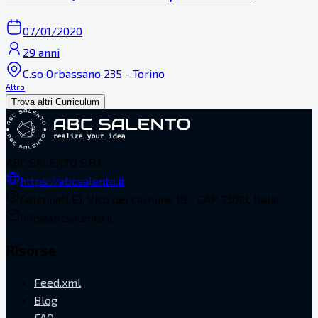
07/01/2020
29 anni
C.so Orbassano 235 - Torino
Altro
Trova altri Curriculum
ABC SALENTO S.R.L.
https://abcsalento.it
Galatina(LE), Vico del carmine 19 - CAP 73013, Italia
info@abcsalento.it
Risorse
Feed.xml
Blog
FAQ