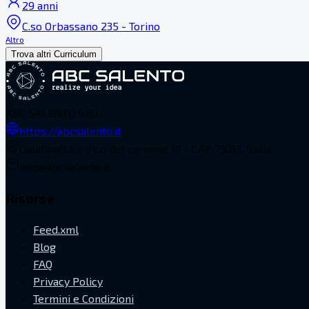
29 anni
C.so Orbassano 235 - Torino
Altro
Trova altri Curriculum
ABC SALENTO S.R.L.
https://abcsalento.it
Galatina(LE), Vico del carmine 19 - CAP 73013, Italia
info@abcsalento.it
Risorse
Feed.xml
Blog
FAQ
Privacy Policy
Termini e Condizioni