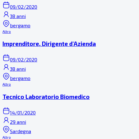
09/02/2020
38 anni
bergamo
Altro
Imprenditore, Dirigente d'Azienda
09/02/2020
38 anni
bergamo
Altro
Tecnico Laboratorio Biomedico
14/01/2020
29 anni
Sardegna
Altro