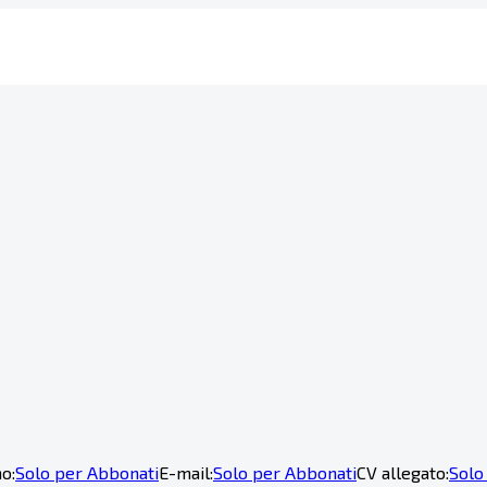
o:
Solo per Abbonati
E-mail:
Solo per Abbonati
CV allegato:
Solo