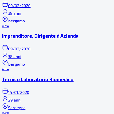
09/02/2020
38 anni
bergamo
Altro
Imprenditore, Dirigente d'Azienda
09/02/2020
38 anni
bergamo
Altro
Tecnico Laboratorio Biomedico
14/01/2020
29 anni
Sardegna
Altro