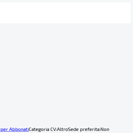
 per Abbonati
Categoria CV:
Altro
Sede preferita:
Non