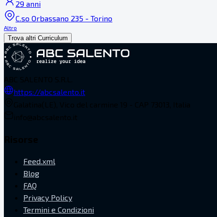
29 anni
C.so Orbassano 235 - Torino
Altro
Trova altri Curriculum
ABC SALENTO S.R.L.
https://abcsalento.it
Galatina(LE), Vico del carmine 19 - CAP 73013, Italia
info@abcsalento.it
Risorse
Feed.xml
Blog
FAQ
Privacy Policy
Termini e Condizioni