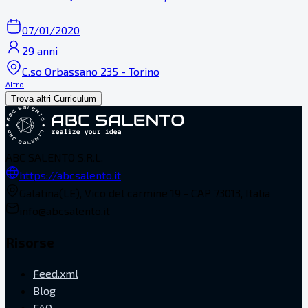
07/01/2020
29 anni
C.so Orbassano 235 - Torino
Altro
Trova altri Curriculum
ABC SALENTO S.R.L.
https://abcsalento.it
Galatina(LE), Vico del carmine 19 - CAP 73013, Italia
info@abcsalento.it
Risorse
Feed.xml
Blog
FAQ