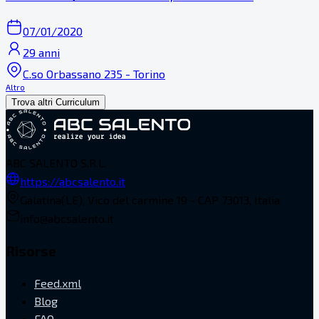
07/01/2020
29 anni
C.so Orbassano 235 - Torino
Altro
Trova altri Curriculum
ABC SALENTO S.R.L.
https://abcsalento.it
Galatina(LE), Vico del carmine 19 - CAP 73013, Italia
info@abcsalento.it
Risorse
Feed.xml
Blog
FAQ