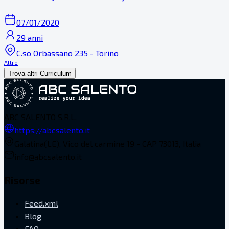
07/01/2020
29 anni
C.so Orbassano 235 - Torino
Altro
Trova altri Curriculum
ABC SALENTO S.R.L.
https://abcsalento.it
Galatina(LE), Vico del carmine 19 - CAP 73013, Italia
info@abcsalento.it
Risorse
Feed.xml
Blog
FAQ