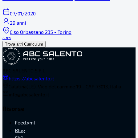
07/01/2020
29 anni
C.so Orbassano 235 - Torino
Altro
Trova altri Curriculum
ABC SALENTO S.R.L.
https://abcsalento.it
Galatina(LE), Vico del carmine 19 - CAP 73013, Italia
info@abcsalento.it
Risorse
Feed.xml
Blog
FAQ