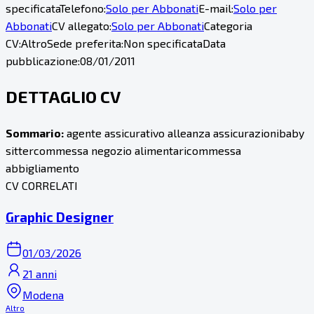
specificata
Telefono:
Solo per Abbonati
E-mail:
Solo per
Abbonati
CV allegato:
Solo per Abbonati
Categoria
CV:
Altro
Sede preferita:
Non specificata
Data
pubblicazione:
08/01/2011
DETTAGLIO CV
Sommario:
agente assicurativo alleanza assicurazionibaby
sittercommessa negozio alimentaricommessa
abbigliamento
CV CORRELATI
Graphic Designer
01/03/2026
21 anni
Modena
Altro