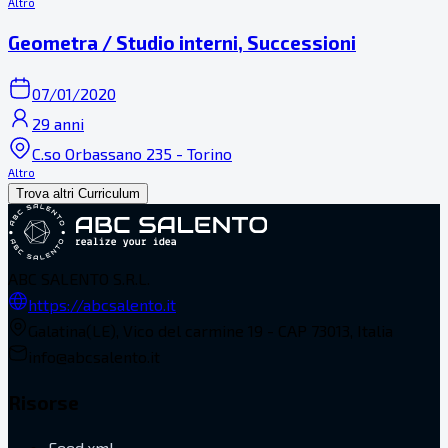
Altro
Geometra / Studio interni, Successioni
07/01/2020
29 anni
C.so Orbassano 235 - Torino
Altro
Trova altri Curriculum
ABC SALENTO S.R.L.
https://abcsalento.it
Galatina(LE), Vico del carmine 19 - CAP 73013, Italia
info@abcsalento.it
Risorse
Feed.xml