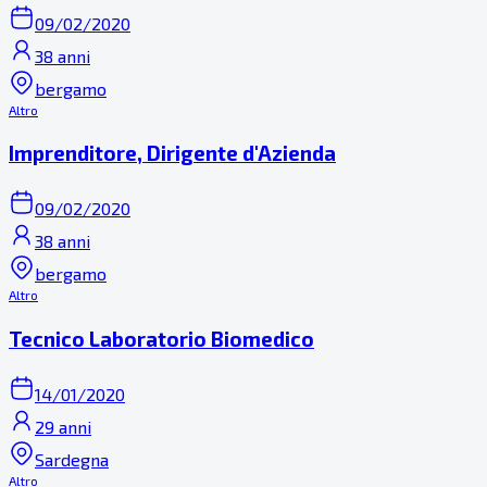
09/02/2020
38 anni
bergamo
Altro
Imprenditore, Dirigente d'Azienda
09/02/2020
38 anni
bergamo
Altro
Tecnico Laboratorio Biomedico
14/01/2020
29 anni
Sardegna
Altro