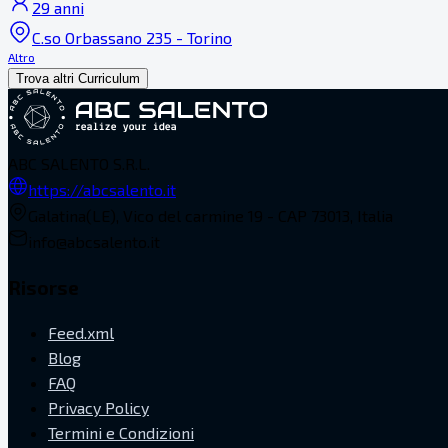
29 anni
C.so Orbassano 235 - Torino
Altro
Trova altri Curriculum
ABC SALENTO S.R.L.
https://abcsalento.it
Galatina(LE), Vico del carmine 19 - CAP 73013, Italia
info@abcsalento.it
Risorse
Feed.xml
Blog
FAQ
Privacy Policy
Termini e Condizioni