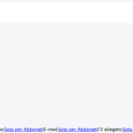
o:
Solo per Abbonati
E-mail:
Solo per Abbonati
CV allegato:
Solo