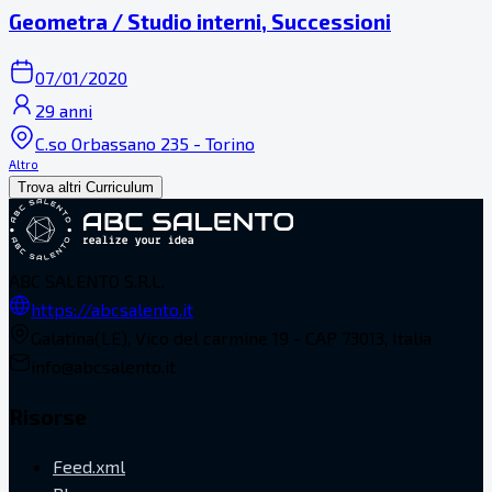
Geometra / Studio interni, Successioni
07/01/2020
29 anni
C.so Orbassano 235 - Torino
Altro
Trova altri Curriculum
ABC SALENTO S.R.L.
https://abcsalento.it
Galatina(LE), Vico del carmine 19 - CAP 73013, Italia
info@abcsalento.it
Risorse
Feed.xml