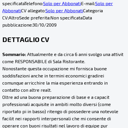
specificata
Telefono:
Solo per Abbonati
E-mail:
Solo per
Abbonati
CV allegato:
Solo per Abbonati
Categoria
CV:
Altro
Sede preferita:
Non specificata
Data
pubblicazione:
30/10/2009
DETTAGLIO CV
Sommario:
Attualmente e da circa 6 anni svolgo una attivit
come RESPONSABILE di Sala Ristorante.
Nonostante questa occupazione mi fornisca buone
soddisfazioni anche in termini economici gradirei
comunque arricchire la mia esperienza entrando in
contatto con altre realt.
Oltre ad una buona preparazione di base e a capacit
professionali acquisite in ambiti molto diversi (come
riportato pi in basso) ritengo di possedere una notevole
facilit nei rapporti interpersonali che mi consente di
operare con buoni risultati nel lavoro di equipe pur