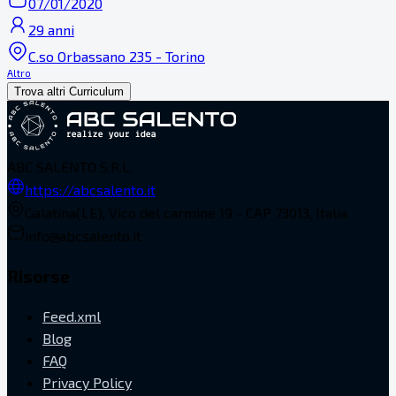
07/01/2020
29 anni
C.so Orbassano 235 - Torino
Altro
Trova altri Curriculum
ABC SALENTO S.R.L.
https://abcsalento.it
Galatina(LE), Vico del carmine 19 - CAP 73013, Italia
info@abcsalento.it
Risorse
Feed.xml
Blog
FAQ
Privacy Policy