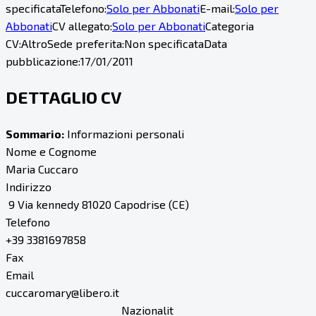
specificata
Telefono:
Solo per Abbonati
E-mail:
Solo per
Abbonati
CV allegato:
Solo per Abbonati
Categoria
CV:
Altro
Sede preferita:
Non specificata
Data
pubblicazione:
17/01/2011
DETTAGLIO CV
Sommario:
Informazioni personali
Nome e Cognome
Maria Cuccaro
Indirizzo
9 Via kennedy 81020 Capodrise (CE)
Telefono
+39 3381697858
Fax
Email
cuccaromary@libero.it
Nazionalit