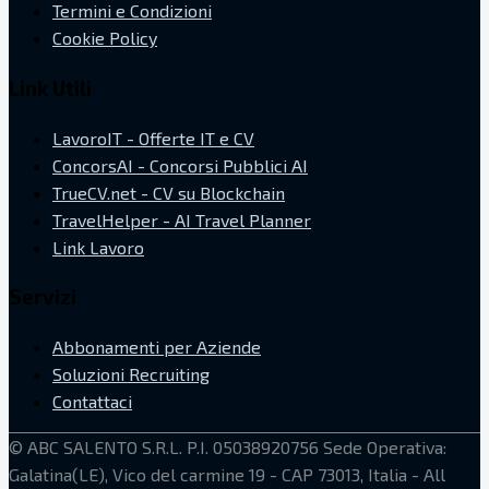
Termini e Condizioni
Cookie Policy
Link Utili
LavoroIT - Offerte IT e CV
ConcorsAI - Concorsi Pubblici AI
TrueCV.net - CV su Blockchain
TravelHelper - AI Travel Planner
Link Lavoro
Servizi
Abbonamenti per Aziende
Soluzioni Recruiting
Contattaci
©
ABC SALENTO S.R.L.
P.I. 05038920756
Sede Operativa:
Galatina(LE), Vico del carmine 19 - CAP 73013, Italia
- All