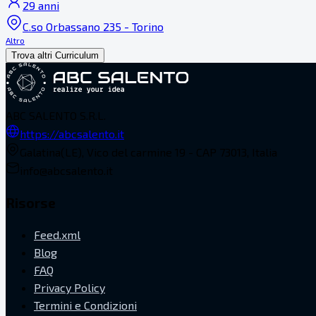
29 anni
C.so Orbassano 235 - Torino
Altro
Trova altri Curriculum
ABC SALENTO S.R.L.
https://abcsalento.it
Galatina(LE), Vico del carmine 19 - CAP 73013, Italia
info@abcsalento.it
Risorse
Feed.xml
Blog
FAQ
Privacy Policy
Termini e Condizioni