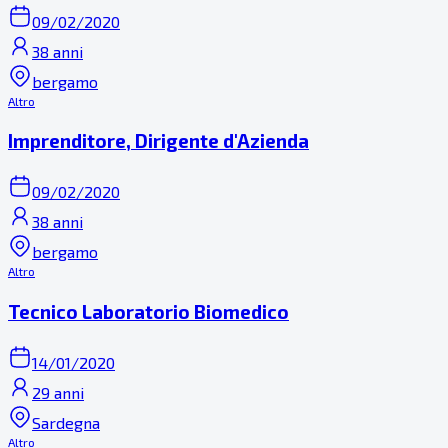
09/02/2020
38 anni
bergamo
Altro
Imprenditore, Dirigente d'Azienda
09/02/2020
38 anni
bergamo
Altro
Tecnico Laboratorio Biomedico
14/01/2020
29 anni
Sardegna
Altro