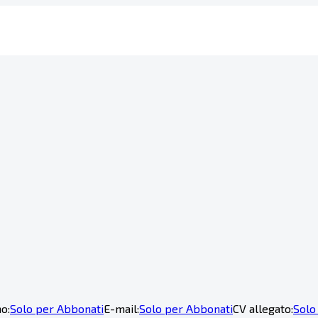
o:
Solo per Abbonati
E-mail:
Solo per Abbonati
CV allegato:
Solo