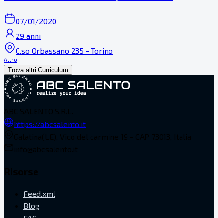
07/01/2020
29 anni
C.so Orbassano 235 - Torino
Altro
Trova altri Curriculum
ABC SALENTO S.R.L.
https://abcsalento.it
Galatina(LE), Vico del carmine 19 - CAP 73013, Italia
info@abcsalento.it
Risorse
Feed.xml
Blog
FAQ