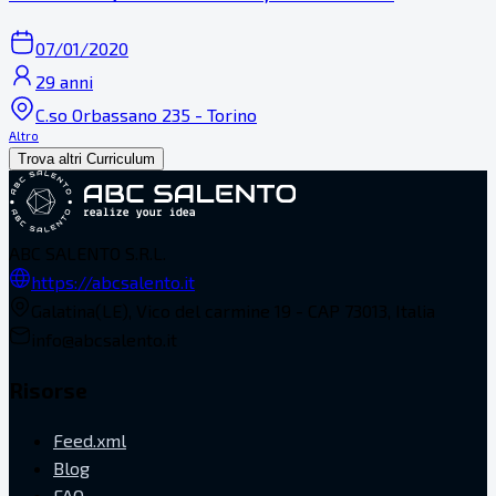
07/01/2020
29 anni
C.so Orbassano 235 - Torino
Altro
Trova altri Curriculum
ABC SALENTO S.R.L.
https://abcsalento.it
Galatina(LE), Vico del carmine 19 - CAP 73013, Italia
info@abcsalento.it
Risorse
Feed.xml
Blog
FAQ