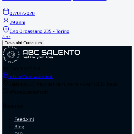
07/01/2020
29 anni
C.so Orbassano 235 - Torino
Altro
Trova altri Curriculum
ABC SALENTO S.R.L.
https://abcsalento.it
Galatina(LE), Vico del carmine 19 - CAP 73013, Italia
info@abcsalento.it
Risorse
Feed.xml
Blog
FAQ