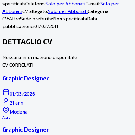
specificata
Telefono:
Solo per Abbonati
E-mail:
Solo per
Abbonati
CV allegato:
Solo per Abbonati
Categoria
CV:
Altro
Sede preferita:
Non specificata
Data
pubblicazione:
01/02/2011
DETTAGLIO CV
Nessuna informazione disponibile
CV CORRELATI
Graphic Designer
01/03/2026
21 anni
Modena
Altro
Graphic Designer