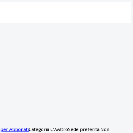
 per Abbonati
Categoria CV:
Altro
Sede preferita:
Non