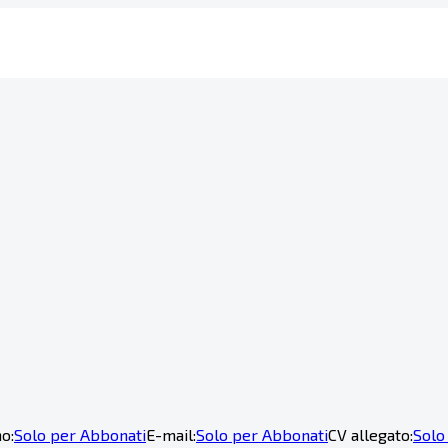
o:
Solo per Abbonati
E-mail:
Solo per Abbonati
CV allegato:
Solo