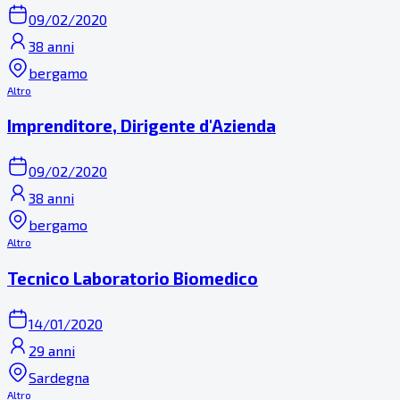
09/02/2020
38 anni
bergamo
Altro
Imprenditore, Dirigente d'Azienda
09/02/2020
38 anni
bergamo
Altro
Tecnico Laboratorio Biomedico
14/01/2020
29 anni
Sardegna
Altro