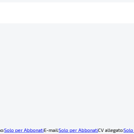
o:
Solo per Abbonati
E-mail:
Solo per Abbonati
CV allegato:
Solo