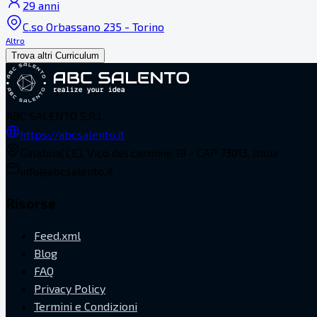
29 anni
C.so Orbassano 235 - Torino
Altro
Trova altri Curriculum
ABC SALENTO S.R.L.
https://abcsalento.it
Galatina(LE), Vico del carmine 19 - CAP 73013, Italia
info@abcsalento.it
Risorse
Feed.xml
Blog
FAQ
Privacy Policy
Termini e Condizioni