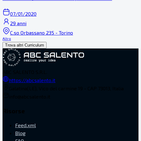
07/01/2020
29 anni
C.so Orbassano 235 - Torino
Altro
Trova altri Curriculum
ABC SALENTO S.R.L.
https://abcsalento.it
Galatina(LE), Vico del carmine 19 - CAP 73013, Italia
info@abcsalento.it
Risorse
Feed.xml
Blog
FAQ