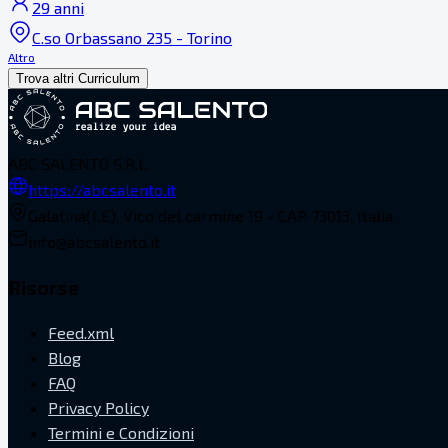
29 anni
C.so Orbassano 235 - Torino
Altro
Trova altri Curriculum
ABC SALENTO S.R.L.
https://abcsalento.it
Galatina(LE), Vico del carmine 19 - CAP 73013, Italia
info@abcsalento.it
Risorse
Feed.xml
Blog
FAQ
Privacy Policy
Termini e Condizioni