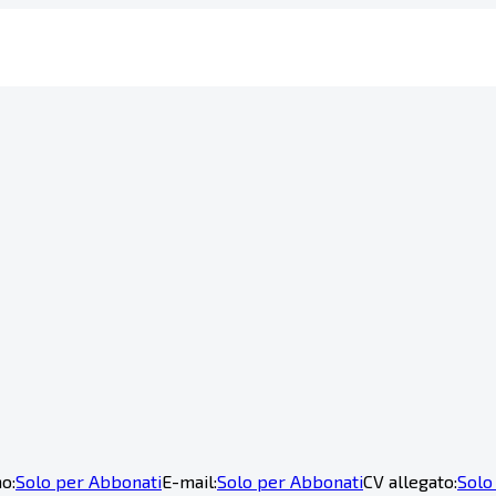
o:
Solo per Abbonati
E-mail:
Solo per Abbonati
CV allegato:
Solo