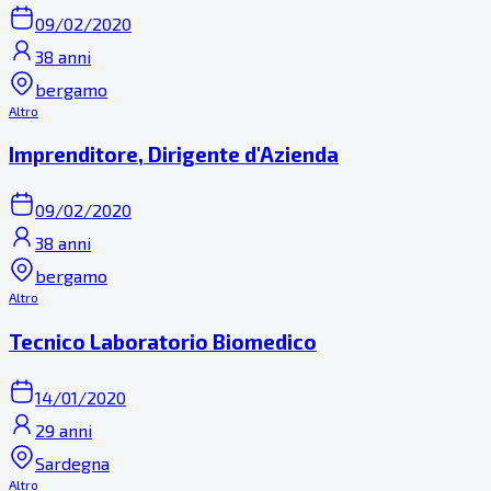
09/02/2020
38 anni
bergamo
Altro
Imprenditore, Dirigente d'Azienda
09/02/2020
38 anni
bergamo
Altro
Tecnico Laboratorio Biomedico
14/01/2020
29 anni
Sardegna
Altro