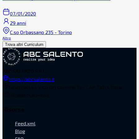
07/01/2020
29 anni
C.so Orbassano 235 - Torino
Altro
Trova altri Curriculum
ABC SALENTO S.R.L.
https://abcsalento.it
Galatina(LE), Vico del carmine 19 - CAP 73013, Italia
info@abcsalento.it
Risorse
Feed.xml
Blog
FAQ