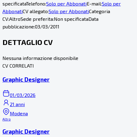
specificata
Telefono:
Solo per Abbonati
E-mail:
Solo per
Abbonati
CV allegato:
Solo per Abbonati
Categoria
CV:
Altro
Sede preferita:
Non specificata
Data
pubblicazione:
03/03/2011
DETTAGLIO CV
Nessuna informazione disponibile
CV CORRELATI
Graphic Designer
01/03/2026
21 anni
Modena
Altro
Graphic Designer