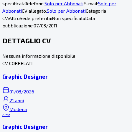
specificata
Telefono:
Solo per Abbonati
E-mail:
Solo per
Abbonati
CV allegato:
Solo per Abbonati
Categoria
CV:
Altro
Sede preferita:
Non specificata
Data
pubblicazione:
07/03/2011
DETTAGLIO CV
Nessuna informazione disponibile
CV CORRELATI
Graphic Designer
01/03/2026
21 anni
Modena
Altro
Graphic Designer