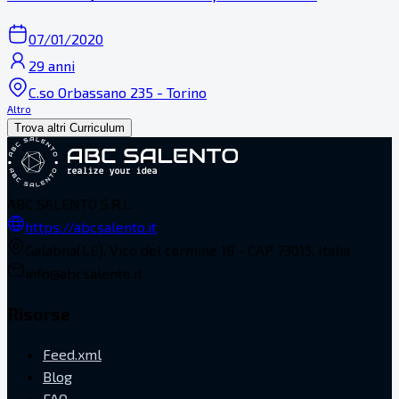
07/01/2020
29 anni
C.so Orbassano 235 - Torino
Altro
Trova altri Curriculum
ABC SALENTO S.R.L.
https://abcsalento.it
Galatina(LE), Vico del carmine 19 - CAP 73013, Italia
info@abcsalento.it
Risorse
Feed.xml
Blog
FAQ