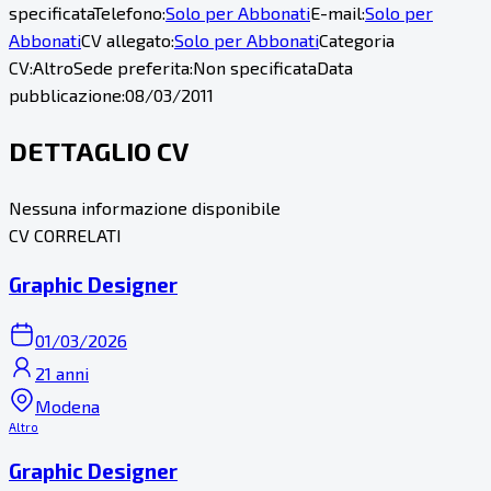
specificata
Telefono:
Solo per Abbonati
E-mail:
Solo per
Abbonati
CV allegato:
Solo per Abbonati
Categoria
CV:
Altro
Sede preferita:
Non specificata
Data
pubblicazione:
08/03/2011
DETTAGLIO CV
Nessuna informazione disponibile
CV CORRELATI
Graphic Designer
01/03/2026
21 anni
Modena
Altro
Graphic Designer