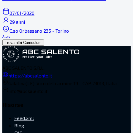
07/01/2020
29 anni
C.so Orbassano 235 - Torino
Altro
Trova altri Curriculum
ABC SALENTO S.R.L.
https://abcsalento.it
Galatina(LE), Vico del carmine 19 - CAP 73013, Italia
info@abcsalento.it
Risorse
Feed.xml
Blog
FAQ