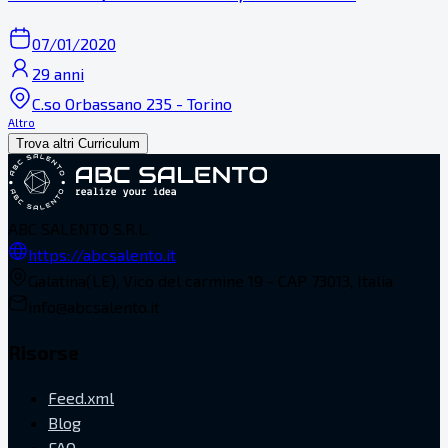
07/01/2020
29 anni
C.so Orbassano 235 - Torino
Altro
Trova altri Curriculum
ABC SALENTO S.R.L.
https://abcsalento.it
Galatina(LE), Vico del carmine 19 - CAP 73013, Italia
info@abcsalento.it
Risorse
Feed.xml
Blog
FAQ